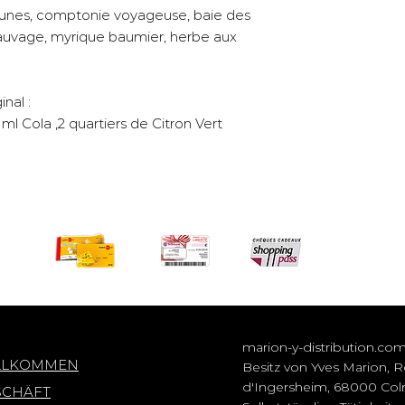
 dunes, comptonie voyageuse, baie des
 sauvage, myrique baumier, herbe aux
nal :
l Cola ,2 quartiers de Citron Vert
marion-y-distribution.co
LLKOMMEN
Besitz von Yves Marion, 
d'Ingersheim, 68000 Col
SCHÄFT