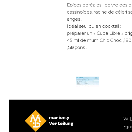
Epices boréales : poivre des
cassinoïdes, racine de céleri
anges .
Idéal seul ou en cocktail ;
préparer un « Cuba Libre » origi
45 ml de rhum Chic Choc ,180 m
,Glaçons .
marion.y
WI
Verteilung
GE