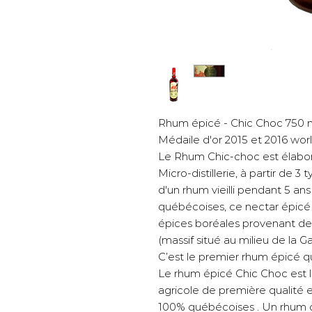
Rhum épicé - Chic Choc 750 ml 
Médaile d'or 2015 et 2016 worl
Le Rhum Chic-choc est élabor
Micro-distillerie, à partir de 
d'un rhum vieilli pendant 5 an
québécoises, ce nectar épicé e
épices boréales provenant de
(massif situé au milieu de la 
C’est le premier rhum épicé q
Le rhum épicé Chic Choc est 
agricole de première qualité 
100% québécoises . Un rhum c