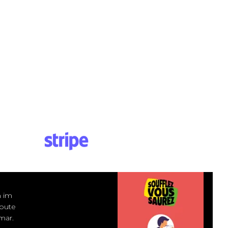
m im
Route
mar.