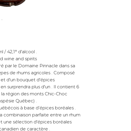
/ 42,1° d'alcool .
d wine and spirits
é par le Domaine Pinnacle dans sa
3 types de rhums agricoles . Composé
s et d'un bouquet d'épices
n surprendra plus d'un . Il contient 6
 la région des monts Chic-Choc
Gaspésie Québec) .
uébécois à base d’épices boréales .
la combinaison parfaite entre un rhum
et une sélection d'épices boréales
anadien de caractère .