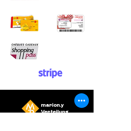
marion.y
Verteilung
Allgemeine Geschäftsbedingungen